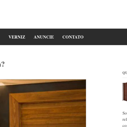
VERNIZ
ANUNCIE
CONTATO
a?
Q
S
re
co