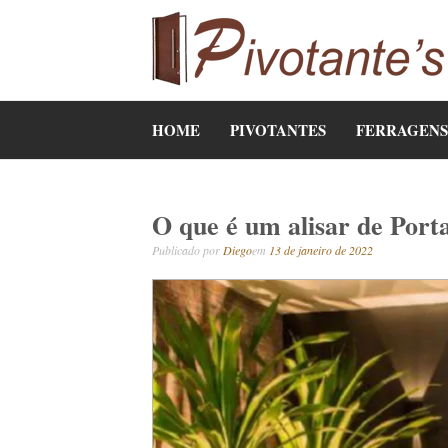
Pular
para
o
conteúdo
PIVOTANTES
Tudo sobre porta pivotante!
HOME
PIVOTANTES
FERRAGENS
O que é um alisar de Port
Publicado por
Diego
em
13 de janeiro de 2022