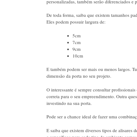
personalizadas, também serão diferenciados e p
De toda forma, saiba que existem tamanhos pad
Eles podem possuir largura de:
5cm
7cm
9cm
10cm
E também podem ser mais ou menos largos. Tud
dimensão da porta no seu projeto.
O interessante é sempre consultar profissionais
correta para o seu empreendimento. Outra quest
investindo na sua porta.
Pode ser a chance ideal de fazer uma combinaçã
E saiba que existem diversos tipos de alisares 
e específicos para cada tipo de ambiente como: